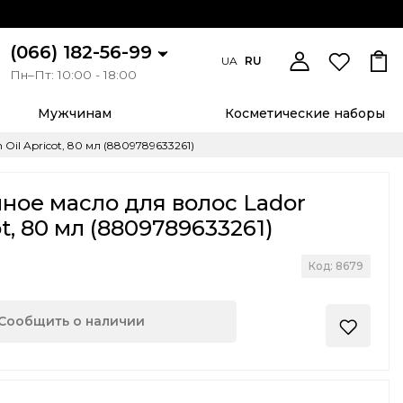
(066) 182-56-99
UA
RU
Пн–Пт: 10:00 - 18:00
Мужчинам
Косметические наборы
il Apricot, 80 мл (8809789633261)
ое масло для волос Lador
ot, 80 мл (8809789633261)
Код: 8679
Сообщить о наличии