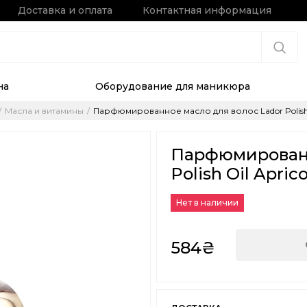
Доставка и оплата
Контактная информация
на
Оборудование для маникюра
Масла и витамины
Парфюмированное масло для волос Lador Polish O
Парфюмированн
Polish Oil Apric
Нет в наличии
584₴