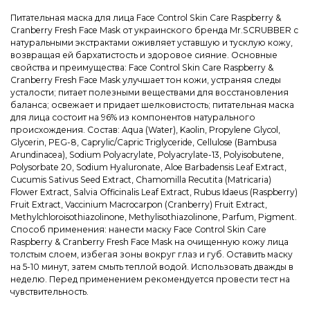
Питательная маска для лица Face Control Skin Care Raspberry &
Cranberry Fresh Face Mask от украинского бренда Mr.SCRUBBER с
натуральными экстрактами оживляет уставшую и тусклую кожу,
возвращая ей бархатистость и здоровое сияние. Основные
свойства и преимущества: Face Control Skin Care Raspberry &
Cranberry Fresh Face Mask улучшает тон кожи, устраняя следы
усталости; питает полезными веществами для восстановления
баланса; освежает и придает шелковистость; питательная маска
для лица состоит на 96% из компонентов натурального
происхождения. Состав: Aqua (Water), Kaolin, Propylene Glycol,
Glycerin, PEG-8, Caprylic/Capric Triglyceride, Cellulose (Bambusa
Arundinacea), Sodium Polyacrylate, Polyacrylate-13, Polyisobutene,
Polysorbate 20, Sodium Hyaluronate, Aloe Barbadensis Leaf Extract,
Cucumis Sativus Seed Extract, Chamomilla Recutita (Matricaria)
Flower Extract, Salvia Officinalis Leaf Extract, Rubus Idaeus (Raspberry)
Fruit Extract, Vaccinium Macrocarpon (Cranberry) Fruit Extract,
Methylchloroisothiazolinone, Methylisothiazolinone, Parfum, Pigment.
Способ применения: нанести маску Face Control Skin Care
Raspberry & Cranberry Fresh Face Mask на очищенную кожу лица
толстым слоем, избегая зоны вокруг глаз и губ. Оставить маску
на 5-10 минут, затем смыть теплой водой. Использовать дважды в
неделю. Перед применением рекомендуется провести тест на
чувствительность.