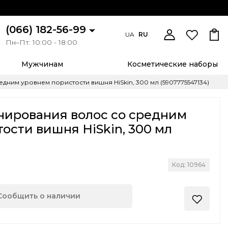
(066) 182-56-99
UA
RU
Пн–Пт: 10:00 - 18:00
Мужчинам
Косметические наборы
ним уровнем пористости вишня HiSkin, 300 мл (5907775547134)
нирования волос со средним
ости вишня HiSkin, 300 мл
)
Код: 10964
Сообщить о наличии