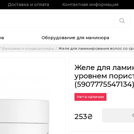
Доставка и оплата
Контактная информация
на
Оборудование для маникюра
Бальзамы и кондиционеры
Желе для ламинирования волос со сред
Желе для лами
уровнем порист
(5907775547134
Нет в наличии
253₴