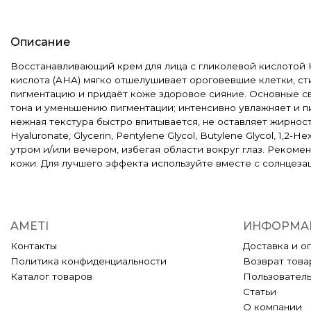
Описание
Восстанавливающий крем для лица с гликолевой кислотой Ho
кислота (AHA) мягко отшелушивает ороговевшие клетки, ст
пигментацию и придаёт коже здоровое сияние. Основные св
тона и уменьшению пигментации; интенсивно увлажняет и п
нежная текстура быстро впитывается, не оставляет жирности
Hyaluronate, Glycerin, Pentylene Glycol, Butylene Glycol, 1,
утром и/или вечером, избегая области вокруг глаз. Рекоме
кожи. Для лучшего эффекта используйте вместе с солнцеза
AMETI
ИНФОРМА
Контакты
Доставка и о
Политика конфиденциальности
Возврат това
Каталог товаров
Пользовател
Статьи
О компании