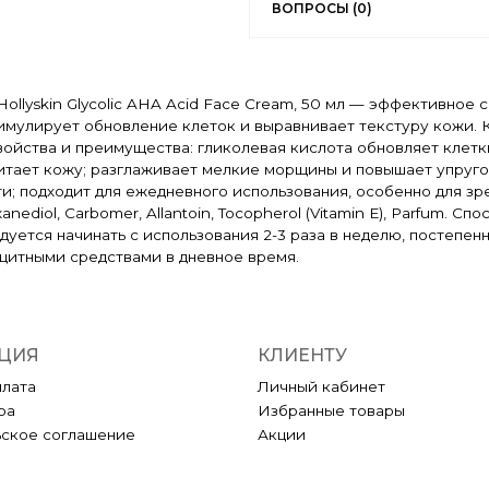
ВОПРОСЫ (0)
llyskin Glycolic AHA Acid Face Cream, 50 мл — эффективное
имулирует обновление клеток и выравнивает текстуру кожи. 
ойства и преимущества: гликолевая кислота обновляет клетк
итает кожу; разглаживает мелкие морщины и повышает упругос
; подходит для ежедневного использования, особенно для зрел
2-Hexanediol, Carbomer, Allantoin, Tocopherol (Vitamin E), Parfu
ндуется начинать с использования 2-3 раза в неделю, постепе
щитными средствами в дневное время.
ЦИЯ
КЛИЕНТУ
плата
Личный кабинет
ра
Избранные товары
ьское соглашение
Акции