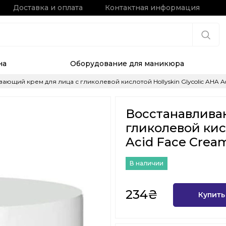
Доставка и оплата
Контактная информация
на
Оборудование для маникюра
ающий крем для лица с гликолевой кислотой Hollyskin Glycolic AHA Ac
Восстанавлива
гликолевой кисл
Acid Face Cream
В наличии
234₴
Купить