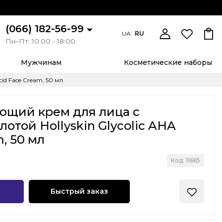
(066) 182-56-99
UA
RU
Пн–Пт: 10:00 - 18:00
Мужчинам
Косметические наборы
id Face Cream, 50 мл
ющий крем для лица с
отой Hollyskin Glycolic AHA
, 50 мл
Код: 11665
Быстрый заказ