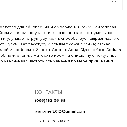
 средство для обновления и омоложения кожи. Гликолевая
Крем интенсивно увлажняет, выравнивает тон, уменьшает
и и улучшает структуру кожи; способствует выравниванию
ть; улучшает текстуру и придаёт коже сияние; лёгкая
ой и проблемной кожи. Состав: Aqua, Glycolic Acid, Sodium
m. Способ применения: Нанесите крем на очищенную кожу лица
нно увеличивая частоту применения по мере привыкания
КОНТАКТЫ
(066) 182-56-99
ivan.xmel2012@gmail.com
Пн–Пт: 10:00 - 18:00