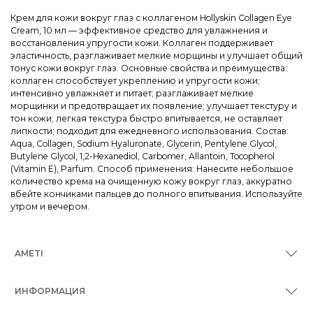
Крем для кожи вокруг глаз с коллагеном Hollyskin Collagen Eye
Cream, 10 мл — эффективное средство для увлажнения и
восстановления упругости кожи. Коллаген поддерживает
эластичность, разглаживает мелкие морщины и улучшает общий
тонус кожи вокруг глаз. Основные свойства и преимущества:
коллаген способствует укреплению и упругости кожи;
интенсивно увлажняет и питает; разглаживает мелкие
морщинки и предотвращает их появление; улучшает текстуру и
тон кожи; легкая текстура быстро впитывается, не оставляет
липкости; подходит для ежедневного использования. Состав:
Aqua, Collagen, Sodium Hyaluronate, Glycerin, Pentylene Glycol,
Butylene Glycol, 1,2-Hexanediol, Carbomer, Allantoin, Tocopherol
(Vitamin E), Parfum. Способ применения: Нанесите небольшое
количество крема на очищенную кожу вокруг глаз, аккуратно
вбейте кончиками пальцев до полного впитывания. Используйте
утром и вечером.
AMETI
ИНФОРМАЦИЯ