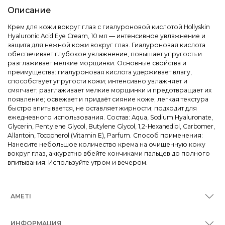
Описание
Крем для кожи вокруг глаз с гиалуроновой кислотой Hollyskin
Hyaluronic Acid Eye Cream, 10 мл — интенсивное увлажнение и
защита для нежной кожи вокруг глаз. Гиалуроновая кислота
обеспечивает глубокое увлажнение, повышает упругость и
разглаживает мелкие морщинки. Основные свойства и
преимущества: гиалуроновая кислота удерживает влагу,
способствует упругости кожи; интенсивно увлажняет и
смягчает; разглаживает мелкие морщинки и предотвращает их
появление; освежает и придаёт сияние коже; легкая текстура
быстро впитывается, не оставляет жирности; подходит для
ежедневного использования. Состав: Aqua, Sodium Hyaluronate,
Glycerin, Pentylene Glycol, Butylene Glycol, 1,2-Hexanediol, Carbomer,
Allantoin, Tocopherol (Vitamin E), Parfum. Способ применения:
Нанесите небольшое количество крема на очищенную кожу
вокруг глаз, аккуратно вбейте кончиками пальцев до полного
впитывания. Используйте утром и вечером.
AMETI
ИНФОРМАЦИЯ