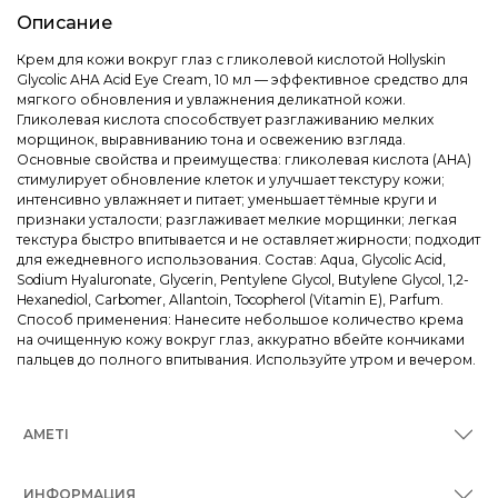
Описание
Крем для кожи вокруг глаз с гликолевой кислотой Hollyskin
Glycolic AHA Acid Eye Cream, 10 мл — эффективное средство для
мягкого обновления и увлажнения деликатной кожи.
Гликолевая кислота способствует разглаживанию мелких
морщинок, выравниванию тона и освежению взгляда.
Основные свойства и преимущества: гликолевая кислота (AHA)
стимулирует обновление клеток и улучшает текстуру кожи;
интенсивно увлажняет и питает; уменьшает тёмные круги и
признаки усталости; разглаживает мелкие морщинки; легкая
текстура быстро впитывается и не оставляет жирности; подходит
для ежедневного использования. Состав: Aqua, Glycolic Acid,
Sodium Hyaluronate, Glycerin, Pentylene Glycol, Butylene Glycol, 1,2-
Hexanediol, Carbomer, Allantoin, Tocopherol (Vitamin E), Parfum.
Способ применения: Нанесите небольшое количество крема
на очищенную кожу вокруг глаз, аккуратно вбейте кончиками
пальцев до полного впитывания. Используйте утром и вечером.
AMETI
ИНФОРМАЦИЯ