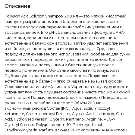
Описание
Hollyskin Acid Solution Shampoo, 200 мл — это мягкий кислотный
шампунь, разработанный для бережного очищения кожи
головы и волос с одновременным глубоким увлажнением и
восстановлением. Его pH-сбалансированная формула с AHA-
кислотами, кератином и пантенолом помогает сохранить
естественный баланс кожи головы, мягко удаляет загрязнения
и стайлинг, не пересушивая и не вызывая зуда. Средство
подходит для ежедневного использования, особенно для сухих,
окрашенных, поврежденных и чувствительных волос. Делает
волосы мягкими, послушными и блестящими уже после
первого применения. Основные свойства и преимущества:
Глубоко увлажняет кожу головы и волосы Поддерживает
естественный pH-баланс Мягко очищает, не вызывая сухости
Содержит кератин и AHA-кислоты Укрепляет структуру волос и
устраняет ломкость Улучшает состояние чувствительной и сухой
кожи головы Придает волосам блеск и гладкость Подходит для
окрашенных и ослабленных волос Объём 200 мл —
экономичный расход Состав (INCI): Aqua, Sodium Cocoyl
Isethionate, Cocamidopropyl Betaine, Glycolic Acid, Lactic Acid, Citric
Acid, Hydrolyzed Keratin, Glycerin, Panthenol, Arginine, PEG-7
Glyceryl Cocoate, Polyquaternium-10, Phenoxyethanol,
Ethylhexylglycerin, Parfum. Ключевые компоненты: AHA-кислоты