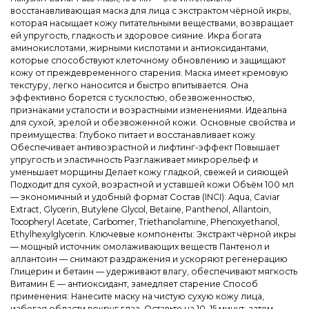
восстанавливающая маска для лица с экстрактом чёрной икры,
которая насыщает кожу питательными веществами, возвращает
ей упругость, гладкость и здоровое сияние. Икра богата
аминокислотами, жирными кислотами и антиоксидантами,
которые способствуют клеточному обновлению и защищают
кожу от преждевременного старения. Маска имеет кремовую
текстуру, легко наносится и быстро впитывается. Она
эффективно борется с тусклостью, обезвоженностью,
признаками усталости и возрастными изменениями. Идеальна
для сухой, зрелой и обезвоженной кожи. Основные свойства и
преимущества: Глубоко питает и восстанавливает кожу
Обеспечивает антивозрастной и лифтинг-эффект Повышает
упругость и эластичность Разглаживает микрорельеф и
уменьшает морщины Делает кожу гладкой, свежей и сияющей
Подходит для сухой, возрастной и уставшей кожи Объём 100 мл
— экономичный и удобный формат Состав (INCI): Aqua, Caviar
Extract, Glycerin, Butylene Glycol, Betaine, Panthenol, Allantoin,
Tocopheryl Acetate, Carbomer, Triethanolamine, Phenoxyethanol,
Ethylhexylglycerin. Ключевые компоненты: Экстракт чёрной икры
— мощный источник омолаживающих веществ Пантенол и
аллантоин — снимают раздражения и ускоряют регенерацию
Глицерин и бетаин — удерживают влагу, обеспечивают мягкость
Витамин Е — антиоксидант, замедляет старение Способ
применения: Нанесите маску на чистую сухую кожу лица,
избегая области вокруг глаз. Оставьте на 10–15 минут, затем