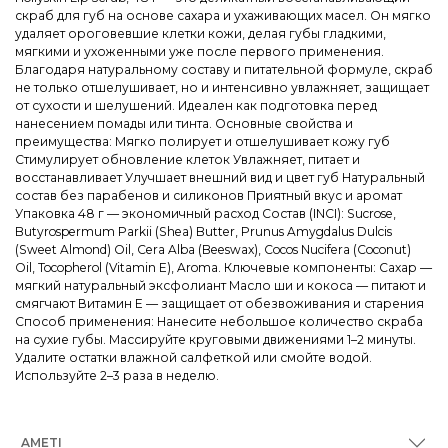
скраб для губ на основе сахара и ухаживающих масел. Он мягко
удаляет ороговевшие клетки кожи, делая губы гладкими,
мягкими и ухоженными уже после первого применения.
Благодаря натуральному составу и питательной формуле, скраб
не только отшелушивает, но и интенсивно увлажняет, защищает
от сухости и шелушений. Идеален как подготовка перед
нанесением помады или тинта. Основные свойства и
преимущества: Мягко полирует и отшелушивает кожу губ
Стимулирует обновление клеток Увлажняет, питает и
восстанавливает Улучшает внешний вид и цвет губ Натуральный
состав без парабенов и силиконов Приятный вкус и аромат
Упаковка 48 г — экономичный расход Состав (INCI): Sucrose,
Butyrospermum Parkii (Shea) Butter, Prunus Amygdalus Dulcis
(Sweet Almond) Oil, Cera Alba (Beeswax), Cocos Nucifera (Coconut)
Oil, Tocopherol (Vitamin E), Aroma. Ключевые компоненты: Сахар —
мягкий натуральный эксфолиант Масло ши и кокоса — питают и
смягчают Витамин E — защищает от обезвоживания и старения
Способ применения: Нанесите небольшое количество скраба
на сухие губы. Массируйте круговыми движениями 1–2 минуты.
Удалите остатки влажной салфеткой или смойте водой.
Используйте 2–3 раза в неделю.
AMETI