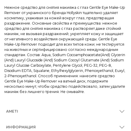
Нежное средство для снятия макияжа с глаз Gentle Eye Make-Up
Remover от украинского бренда Hollyskin тщательно удаляет
косметику, ухаживая за кожей вокруг глаз, предотвращая
раздражение. Основные свойства и преимущества: нежное
средство для снятия макияжа с глаз растворяет даже стойкий
макияж, не вызывая раздражений; укрепляет кожу и защищает
от негативного воздействия окружающей среды; Gentle Eye
Make-Up Remover подходит для всех типов кожи; не тестируется
на животных и сертифицировано согласно международным
стандартам. Состав: Aqua, Sodium Cocoamphoacetate(And) Glycerin
(And) Lauryl Glucoside (And) Sodium Cocoyl Glutamate (And) Sodium
Lauryl Glucose Carboxylate, Pentylene Glycol, PEG-32, PEG-8,
Disodium EDTA, Squalane, Ethylhexylglycerin, Phenoxyethanol, Euxyl,
2-Phenoxyethanol. Способ применения: нанесите средство
Gentle Eye Make-Up Remover на ватный диск, подержите
несколько минут, чтобы средство подействовало, затем удалите
макияж без лишнего трения. Не смывайте.
AMETI
ИНФОРМАЦИЯ