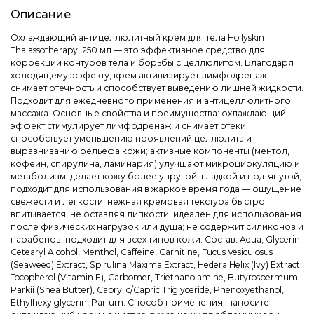
Описание
Охлаждающий антицеллюлитный крем для тела Hollyskin
Thalassotherapy, 250 мл — это эффективное средство для
коррекции контуров тела и борьбы с целлюлитом. Благодаря
холодящему эффекту, крем активизирует лимфодренаж,
снимает отечность и способствует выведению лишней жидкости.
Подходит для ежедневного применения и антицеллюлитного
массажа. Основные свойства и преимущества: охлаждающий
эффект стимулирует лимфодренаж и снимает отеки;
способствует уменьшению проявлений целлюлита и
выравниванию рельефа кожи; активные компоненты (ментол,
кофеин, спирулина, ламинария) улучшают микроциркуляцию и
метаболизм; делает кожу более упругой, гладкой и подтянутой;
подходит для использования в жаркое время года — ощущение
свежести и легкости; нежная кремовая текстура быстро
впитывается, не оставляя липкости; идеален для использования
после физических нагрузок или душа; не содержит силиконов и
парабенов, подходит для всех типов кожи. Состав: Aqua, Glycerin,
Cetearyl Alcohol, Menthol, Caffeine, Carnitine, Fucus Vesiculosus
(Seaweed) Extract, Spirulina Maxima Extract, Hedera Helix (Ivy) Extract,
Tocopherol (Vitamin E), Carbomer, Triethanolamine, Butyrospermum
Parkii (Shea Butter), Caprylic/Capric Triglyceride, Phenoxyethanol,
Ethylhexylglycerin, Parfum. Способ применения: наносите