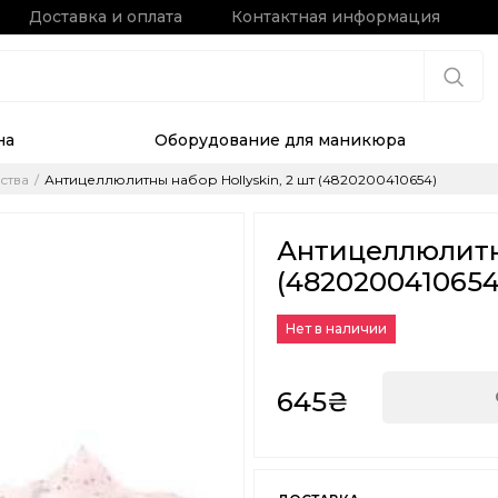
Доставка и оплата
Контактная информация
на
Оборудование для маникюра
ства
Антицеллюлитны набор Hollyskin, 2 шт (4820200410654)
Антицеллюлитны
(4820200410654
Нет в наличии
645₴