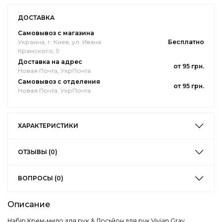
ДОСТАВКА
Самовывоз с магазина
Украина, г. Киев, ул. Ивана
Бесплатно
Крамского, 9
Доставка на адрес
от 95 грн.
Новая Почта, УкрПочта
Самовывоз с отделения
от 95 грн.
Новая Почта, УкрПочта
ХАРАКТЕРИСТИКИ
ОТЗЫВЫ (0)
ВОПРОСЫ (0)
Описание
Набір Крем-мило для рук & Лосьйон для рук Vivian Gray