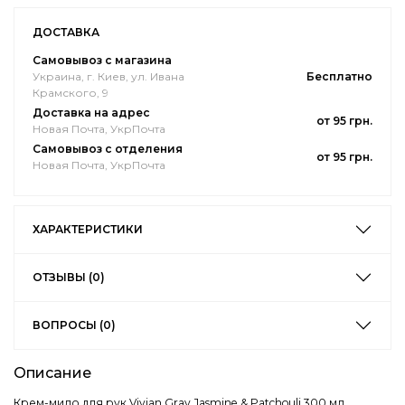
ДОСТАВКА
Самовывоз с магазина
Украина, г. Киев, ул. Ивана
Бесплатно
Крамского, 9
Доставка на адрес
от 95 грн.
Новая Почта, УкрПочта
Самовывоз с отделения
от 95 грн.
Новая Почта, УкрПочта
ХАРАКТЕРИСТИКИ
ОТЗЫВЫ (0)
ВОПРОСЫ (0)
Описание
Крем-мило для рук Vivian Gray Jasmine & Patchouli 300 мл