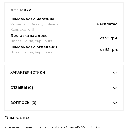
ДОСТАВКА
Самовывоз с магазина
Украина, г. Киев, ул. Ивана
Бесплатно
Крамского, 9
Доставка на адрес
от 95 грн.
Новая Почта, УкрПочта
Самовывоз с отделения
от 95 грн.
Новая Почта, УкрПочта
ХАРАКТЕРИСТИКИ
ОТЗЫВЫ (0)
ВОПРОСЫ (0)
Описание
Крем-мило ваніль та пачулі Vivian Gray VIVANEL 350 мл