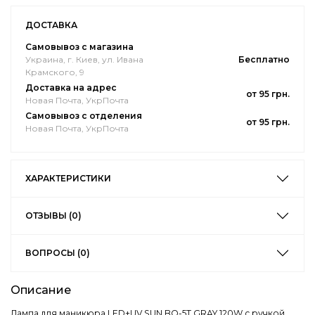
ДОСТАВКА
Самовывоз с магазина
Украина, г. Киев, ул. Ивана
Бесплатно
Крамского, 9
Доставка на адрес
от 95 грн.
Новая Почта, УкрПочта
Самовывоз с отделения
от 95 грн.
Новая Почта, УкрПочта
ХАРАКТЕРИСТИКИ
ОТЗЫВЫ (0)
ВОПРОСЫ (0)
Описание
Лампа для маникюра LED+UV SUN BQ-5T GRAY 120W с ручкой