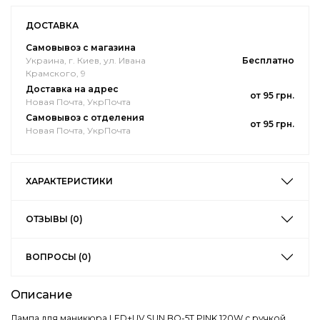
ДОСТАВКА
Самовывоз с магазина
Украина, г. Киев, ул. Ивана
Бесплатно
Крамского, 9
Доставка на адрес
от 95 грн.
Новая Почта, УкрПочта
Самовывоз с отделения
от 95 грн.
Новая Почта, УкрПочта
ХАРАКТЕРИСТИКИ
ОТЗЫВЫ (0)
ВОПРОСЫ (0)
Описание
Лампа для маникюра LED+UV SUN BQ-5T PINK 120W с ручкой