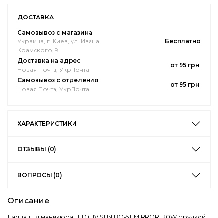
ДОСТАВКА
Самовывоз с магазина
Украина, г. Киев, ул. Ивана
Бесплатно
Крамского, 9
Доставка на адрес
от 95 грн.
Новая Почта, УкрПочта
Самовывоз с отделения
от 95 грн.
Новая Почта, УкрПочта
ХАРАКТЕРИСТИКИ
ОТЗЫВЫ (0)
ВОПРОСЫ (0)
Описание
Лампа для маникюра LED+UV SUN BQ-5T MIRROR 120W с ручкой