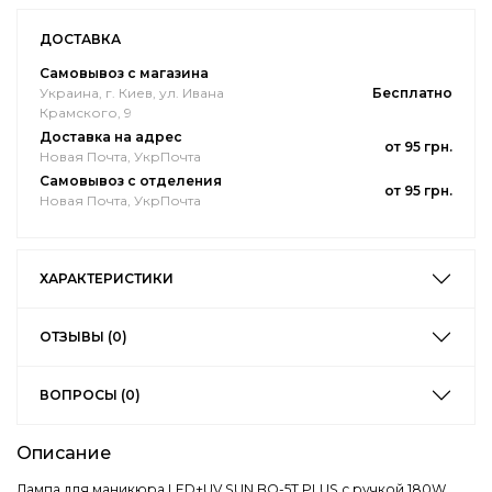
ДОСТАВКА
Самовывоз с магазина
Украина, г. Киев, ул. Ивана
Бесплатно
Крамского, 9
Доставка на адрес
от 95 грн.
Новая Почта, УкрПочта
Самовывоз с отделения
от 95 грн.
Новая Почта, УкрПочта
ХАРАКТЕРИСТИКИ
ОТЗЫВЫ (0)
ВОПРОСЫ (0)
Описание
Лампа для маникюра LED+UV SUN BQ-5T PLUS с ручкой 180W