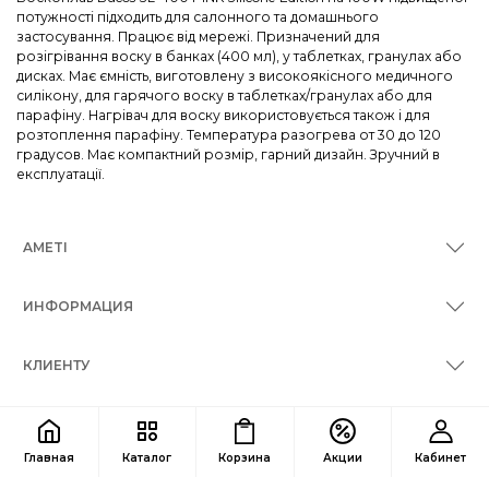
потужності підходить для салонного та домашнього
застосування. Працює від мережі. Призначений для
розігрівання воску в банках (400 мл), у таблетках, гранулах або
дисках. Має ємність, виготовлену з високоякісного медичного
силікону, для гарячого воску в таблетках/гранулах або для
парафіну. Нагрівач для воску використовується також і для
розтоплення парафіну. Температура разогрева от 30 до 120
градусов. Має компактний розмір, гарний дизайн. Зручний в
експлуатації.
AMETI
ИНФОРМАЦИЯ
КЛИЕНТУ
КОНТАКТЫ
Главная
Каталог
Корзина
Акции
Кабинет