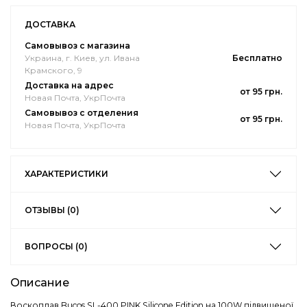
ДОСТАВКА
Самовывоз с магазина
Украина, г. Киев, ул. Ивана
Бесплатно
Крамского, 9
Доставка на адрес
от 95 грн.
Новая Почта, УкрПочта
Самовывоз с отделения
от 95 грн.
Новая Почта, УкрПочта
ХАРАКТЕРИСТИКИ
ОТЗЫВЫ (0)
ВОПРОСЫ (0)
Описание
Воскоплав Bucos SL-400 PINK Silicone Edition на 100W підвищеної