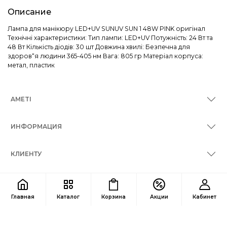
Описание
Лампа для манікюру LED+UV SUNUV SUN 1 48W PINK оригінал
Технічні характеристики: Тип лампи: LED+UV Потужність: 24 Вт та
48 Вт Кількість діодів: 30 шт Довжина хвилі: Безпечна для
здоров“я людини 365-405 нм Вага: 805 гр Матеріал корпуса:
метал, пластик
AMETI
ИНФОРМАЦИЯ
КЛИЕНТУ
КОНТАКТЫ
Главная
Каталог
Корзина
Акции
Кабинет