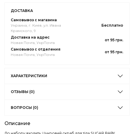
ДОСТАВКА
Самовывоз с магазина
Украина, г. Киев, ул. Ивана
Бесплатно
Крамского, 9
Доставка на адрес
от 95 грн.
Новая Почта, УкрПочта
Самовывоз с отделения
от 95 грн.
Новая Почта, УкрПочта
ХАРАКТЕРИСТИКИ
ОТЗЫВЫ (0)
ВОПРОСЫ (0)
Описание
До набору входить: Цукровий скраб для тіла SUGAR BABY