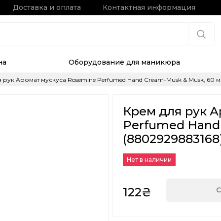
Доставка и оплата
Контактная информация
на
Оборудование для маникюра
 рук Аромат мускуса Rosemine Perfumed Hand Cream-Musk & Musk, 60 м
Крем для рук А
Perfumed Hand 
(8802929883168
Нет в наличии
122₴
С