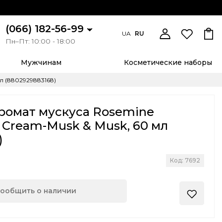
(066) 182-56-99
UA
RU
Пн–Пт: 10:00 - 18:00
Мужчинам
Косметические наборы
л (8802929883168)
ромат мускуса Rosemine
Cream-Musk & Musk, 60 мл
)
Код: 7692
ообщить о наличии