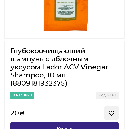
Глубокоочищающий
шампунь с яблочным
уксусом Lador ACV Vinegar
Shampoo, 10 мл
(8809181932375)
В наличии
Код: 8463
20₴
Купить