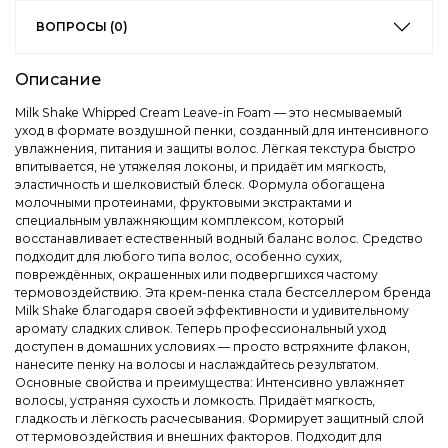
ВОПРОСЫ (0)
Описание
Milk Shake Whipped Cream Leave-in Foam — это несмываемый
уход в формате воздушной пенки, созданный для интенсивного
увлажнения, питания и защиты волос. Лёгкая текстура быстро
впитывается, не утяжеляя локоны, и придаёт им мягкость,
эластичность и шелковистый блеск. Формула обогащена
молочными протеинами, фруктовыми экстрактами и
специальным увлажняющим комплексом, который
восстанавливает естественный водный баланс волос. Средство
подходит для любого типа волос, особенно сухих,
повреждённых, окрашенных или подвергшихся частому
термовоздействию. Эта крем-пенка стала бестселлером бренда
Milk Shake благодаря своей эффективности и удивительному
аромату сладких сливок. Теперь профессиональный уход
доступен в домашних условиях — просто встряхните флакон,
нанесите пенку на волосы и наслаждайтесь результатом.
Основные свойства и преимущества: Интенсивно увлажняет
волосы, устраняя сухость и ломкость. Придаёт мягкость,
гладкость и лёгкость расчесывания. Формирует защитный слой
от термовоздействия и внешних факторов. Подходит для