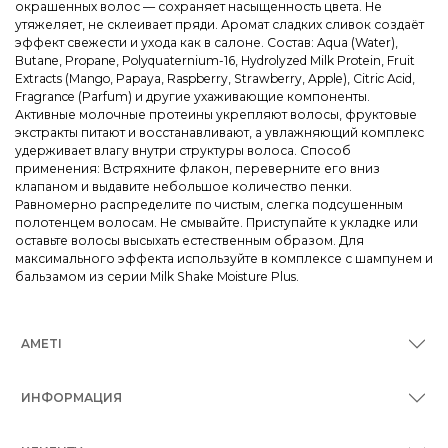
окрашенных волос — сохраняет насыщенность цвета. Не
утяжеляет, не склеивает пряди. Аромат сладких сливок создаёт
эффект свежести и ухода как в салоне. Состав: Aqua (Water),
Butane, Propane, Polyquaternium-16, Hydrolyzed Milk Protein, Fruit
Extracts (Mango, Papaya, Raspberry, Strawberry, Apple), Citric Acid,
Fragrance (Parfum) и другие ухаживающие компоненты.
Активные молочные протеины укрепляют волосы, фруктовые
экстракты питают и восстанавливают, а увлажняющий комплекс
удерживает влагу внутри структуры волоса. Способ
применения: Встряхните флакон, переверните его вниз
клапаном и выдавите небольшое количество пенки.
Равномерно распределите по чистым, слегка подсушенным
полотенцем волосам. Не смывайте. Приступайте к укладке или
оставьте волосы высыхать естественным образом. Для
максимального эффекта используйте в комплексе с шампунем и
бальзамом из серии Milk Shake Moisture Plus.
AMETI
ИНФОРМАЦИЯ