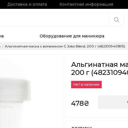
Доставка и оплата
Контактная информация
на
Оборудование для маникюра
а
Альгинатная маска с витамином C Joko Blend, 200 г (4823109401815)
Альгинатная ма
200 г (48231094
Нет в наличии
478₴