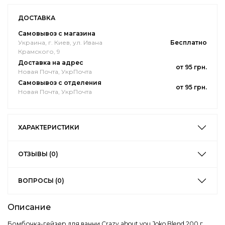
ДОСТАВКА
Самовывоз с магазина
Украина, г. Киев, ул. Ивана
Бесплатно
Крамского, 9
Доставка на адрес
от 95 грн.
Новая Почта, УкрПочта
Самовывоз с отделения
от 95 грн.
Новая Почта, УкрПочта
ХАРАКТЕРИСТИКИ
ОТЗЫВЫ (0)
ВОПРОСЫ (0)
Описание
Бомбочка-гейзер для ванни Crazy about you Joko Blend 200 г