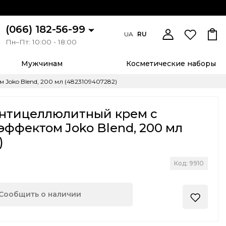
(066) 182-56-99
UA
RU
Пн–Пт: 10:00 - 18:00
Мужчинам
Косметические наборы
oko Blend, 200 мл (4823109407282)
нтицеллюлитный крем с
ффектом Joko Blend, 200 мл
)
Код: 9910
Сообщить о наличии