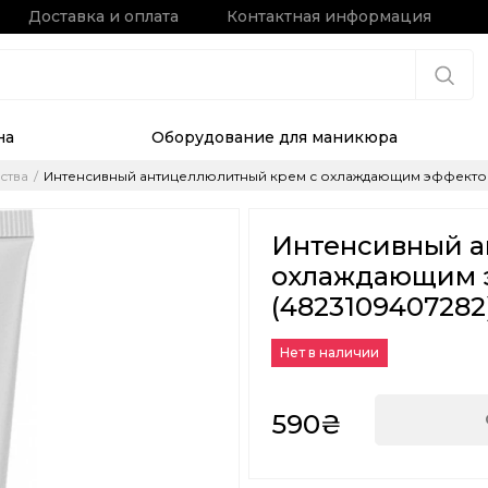
Доставка и оплата
Контактная информация
на
Оборудование для маникюра
ства
Интенсивный антицеллюлитный крем с охлаждающим эффектом J
Интенсивный а
охлаждающим э
(4823109407282
Нет в наличии
590₴