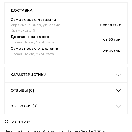
ДОСТАВКА
Самовывоз с магазина
Украина, г. Киев, ул. Ивана
Бесплатно
Крамского, 9
Доставка на адрес
от 95 грн.
Новая Почта, УкрПочта
Самовывоз с отделения
от 95 грн.
Новая Почта, УкрПочта
ХАРАКТЕРИСТИКИ
ОТЗЫВЫ (0)
ВОПРОСЫ (0)
Описание
Піна для бороди та обличчя 2 в 1 Barbers Seattle 200 мл