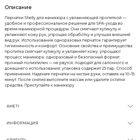
Описание
Перчатки Shelly для маникюра с увлажняющей пропиткой —
удобное и профессиональное решение для SPA-ухода во
время маникюрной процедуры. Они смягчают кутикулу и
увлажняют кожу рук, упрощая обработку и улучшая внешний
вид рук. Использование одноразовых перчаток гарантирует
гигиеничность и комфорт. Основные свойства и преимущества:
пропитка смягчает кутикулу и увлажняет кожу; упрощают
процесс маникюра; одноразовый и безопасный формат;
прочный полиэтилен — не рвутся; подходят для салонного и
домашнего использования; упаковка содержит 25 пар. Способ
применения: Наденьте перчатки на чистые руки, оставьте на 10–15
минут. После снятия выполните массаж или удалите остатки
средства. Приступайте к маникюру.
AMETI
ИНФОРМАЦИЯ
КЛИЕНТУ