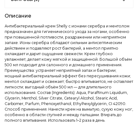
Описание
Антибактериальный крем Shelly с ионами серебра и ментолом
предназначен для гигиенического ухода за ногами, особенно
при повышенной потливости, раздражении или неприятном
запахе. Ионы серебра обладают сильным антисептическим
действием и подавляют рост бактерий, а ментол приятно
охлаждает и дарит ощущение свежести. Крем глубоко
увлажняет, делает кожу мягкой и защищённой. Большой объём
500 мл подходит для салонного и домашнего применения.
Преимущества: устраняет неприятный запах и бактерии;
мощный антибактериальный эффект без пересушивания кожи;
ментол охлаждает и освежает; быстро впитывается, не оставляет
липкости; выгодный объём 500 мл — для длительного
использования. Состав (Ingredients): Aqua, Paraffinum Liquidum,
Glycerin, Menthol, Silver Citrate, Cetearyl Alcohol, Stearic Acid,
Carbomer, Parfum, Phenoxyethanol, Ethylhexylglycerin, CI 42090.
Способ применения: Нанести крем на вымытую, сухую кожу ног,
особенно в области ступней и между пальцами. Втирать до
полного впитывания. Использовать 1–2 раза в день.