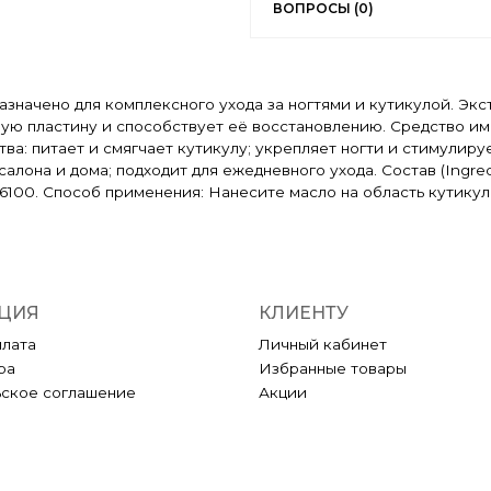
ВОПРОСЫ (0)
азначено для комплексного ухода за ногтями и кутикулой. Эк
ую пластину и способствует её восстановлению. Средство им
а: питает и смягчает кутикулу; укрепляет ногти и стимулиру
 и дома; подходит для ежедневного ухода. Состав (Ingredients): 
85, CI 26100. Способ применения: Нанесите масло на область кут
ЦИЯ
КЛИЕНТУ
плата
Личный кабинет
ра
Избранные товары
ьское соглашение
Акции