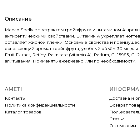
Описание
Масло Shelly с экстрактом грейпфрута и витамином А предн
антисептическими свойствами. Витамин А укрепляет ногтев
оставляет жирной плёнки. Основные свойства и преимуществ
освежающий аромат грейпфрута; удобный объём 30 мл для салона
Fruit Extract, Retinyl Palmitate (Vitamin A), Parfum, CI 159
впитывания. Применять ежедневно или по необходимости.
AMETI
ИНФОРМА
Контакты
Доставка и о
Политика конфиденциальности
Возврат това
Каталог товаров
Пользовател
Статьи
О компании