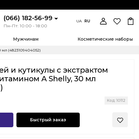
(066) 182-56-99
UA
RU
Пн–Пт: 10:00 - 18:00
Мужчинам
Косметические наборы
0 мл (4823109404052)
ей и кутикулы с экстрактом
итамином А Shelly, 30 мл
)
Код: 10112
Быстрый заказ