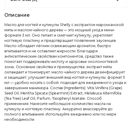
Описание
Масло для ногтей и кутикулы Shelly с экстрактом марокканской
мяты и маслом чайного дерева — это мощный уход в мини-
формате 3 мл. Оно питает и смягчает кутикулу, укрепляет
ногтевую пластину и предотвращает появление заусенцев.
Масло обладает лёгким освежающим ароматом, быстро
впитывается и не оставляет жирности. Благодаря
антисептическим свойствам компонентов, средство также
помогает поддерживать чистоту и здоровье околоногтевой
зоны. Основные свойства и преимущества: экстракт мяты
охлаждает и тонизирует; масло чайного дерева дезинфицирует
и защищает; улучшает внешний вид ногтей и кутикулы; формат 3
мл — удобно носить с собой; подходит для ежедневного ухода и
завершения маникюра. Состав (Ingredients): Vitis Vinifera (Grape)
Seed Oil, Mentha Spicata (Spearmint) Extract, Melaleuca Alternifolia
(Tea Tree) Leaf Oil, Parfum, Tocopheryl Acetate. Способ
применения: Нанесите небольшое количество масла на
кутикулу и ногтевую пластину. Аккуратно вмассируйте до
полного впитывания. Используйте ежедневно или по мере
необходимости.