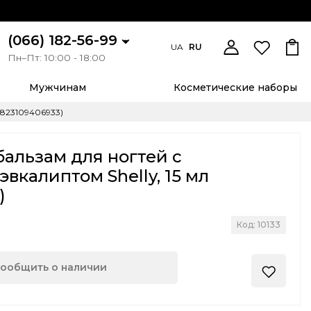
(066) 182-56-99
UA
RU
Пн–Пт: 10:00 - 18:00
Мужчинам
Косметические наборы
4823109406933)
альзам для ногтей с
вкалиптом Shelly, 15 мл
)
Код: 10133
ообщить о наличии