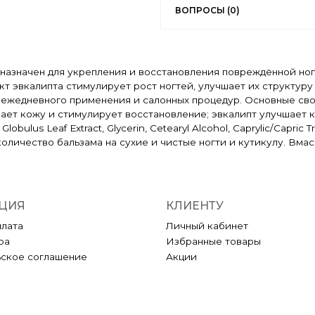
ВОПРОСЫ (0)
едназначен для укрепления и восстановления повреждённой но
т эвкалипта стимулирует рост ногтей, улучшает их структуру
я ежедневного применения и салонных процедур. Основные сво
ает кожу и стимулирует восстановление; эвкалипт улучшает 
Globulus Leaf Extract, Glycerin, Cetearyl Alcohol, Caprylic/Capric
количество бальзама на сухие и чистые ногти и кутикулу. Вма
ЦИЯ
КЛИЕНТУ
плата
Личный кабинет
ра
Избранные товары
ьское соглашение
Акции