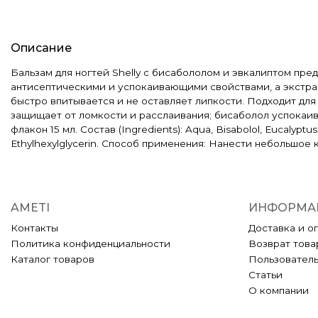
Описание
Бальзам для ногтей Shelly с бисабололом и эвкалиптом пр
антисептическими и успокаивающими свойствами, а экстрак
быстро впитывается и не оставляет липкости. Подходит дл
защищает от ломкости и расслаивания; бисаболол успокаив
флакон 15 мл. Состав (Ingredients): Aqua, Bisabolol, Eucalyptus 
Ethylhexylglycerin. Способ применения: Нанести небольшое 
AMETI
ИНФОРМА
Контакты
Доставка и о
Политика конфиденциальности
Возврат това
Каталог товаров
Пользовател
Статьи
О компании