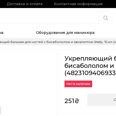
Доставка и оплата
Контактная информация
на
Оборудование для маникюра
щий бальзам для ногтей с бисабололом и эвкалиптом Shelly, 15 мл (
Укрепляющий б
бисабололом и э
(4823109406933
Нет в наличии
251₴
С