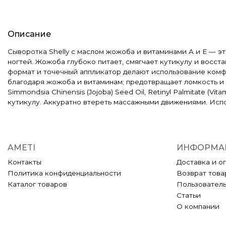
Описание
Сыворотка Shelly с маслом жожоба и витаминами A и E — эт
ногтей. Жожоба глубоко питает, смягчает кутикулу и восст
формат и точечный аппликатор делают использование комфо
благодаря жожоба и витаминам; предотвращает ломкость и р
Simmondsia Chinensis (Jojoba) Seed Oil, Retinyl Palmitate (V
кутикулу. Аккуратно втереть массажными движениями. Исп
AMETI
ИНФОРМА
Контакты
Доставка и о
Политика конфиденциальности
Возврат това
Каталог товаров
Пользовател
Статьи
О компании