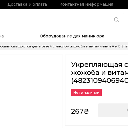
Доставка и оплата
Контактная информация
на
Оборудование для маникюра
щая сыворотка для ногтей с маслом жожоба и витаминами А и Е Shell
Укрепляющая с
жожоба и витами
(4823109406940
Нет в наличии
267₴