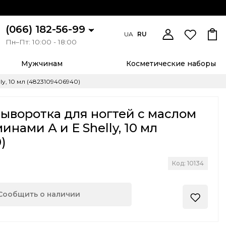
(066) 182-56-99
UA
RU
Пн–Пт: 10:00 - 18:00
Мужчинам
Косметические наборы
y, 10 мл (4823109406940)
ыворотка для ногтей с маслом
нами А и Е Shelly, 10 мл
)
Код: 10134
Сообщить о наличии