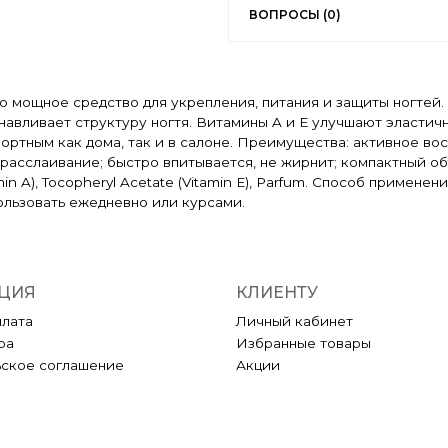
ВОПРОСЫ (0)
о мощное средство для укрепления, питания и защиты ногтей.
анавливает структуру ногтя. Витамины A и E улучшают эласти
ртным как дома, так и в салоне. Преимущества: активное во
асслаивание; быстро впитывается, не жирнит; компактный объё
itamin A), Tocopheryl Acetate (Vitamin E), Parfum. Способ прим
ользовать ежедневно или курсами.
ЦИЯ
КЛИЕНТУ
плата
Личный кабинет
ра
Избранные товары
ьское соглашение
Акции