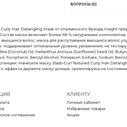
ВОПРОСЫ (0)
 Curly Hair Detangling Mask от итальянского бренда Insight п
Состав маски включает более 98 % натуральных компонентов
вьющихся волос; маска для распутывания вьющихся волос улучша
сы; поддерживает оптимальный уровень увлажнения; не тестируе
a (Coconut) Oil, Helianthus Annuus (Sunflower) Seed Oil, Butyros
ol, Tocopherol, Benzyl Alcohol, Potassium Sorbate, Sodium Benzoat
нцем. Нанесите маску Elasti-Curl Textured Curly Hair Detangl
го эффекта держите маску дольше, ориентируясь на состояние
ЦИЯ
КЛИЕНТУ
плата
Личный кабинет
ра
Избранные товары
ьское соглашение
Акции