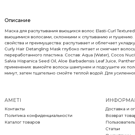
Описание
Маска для распутывания вьющихся волос Elasti-Curl Textured
вьющимися волосами, склонными к спутыванию и пушению. 
свойства и преимущества: распутывает и облегчает укладку 
Curly Hair Detangling Mask глубоко питает и смягчает воло
переработанного пластика. Состав: Aqua (Water), Cocos Nucifer
Salvia Hispanica Seed Oil, Aloe Barbadensis Leaf Juice, Panthen
применения: вымойте волосы шампунем и подсушите их полоте
минут, затем тщательно смойте теплой водой. Для усиленно
AMETI
ИНФОРМА
Контакты
Доставка и о
Политика конфиденциальности
Возврат това
Каталог товаров
Пользовател
Статьи