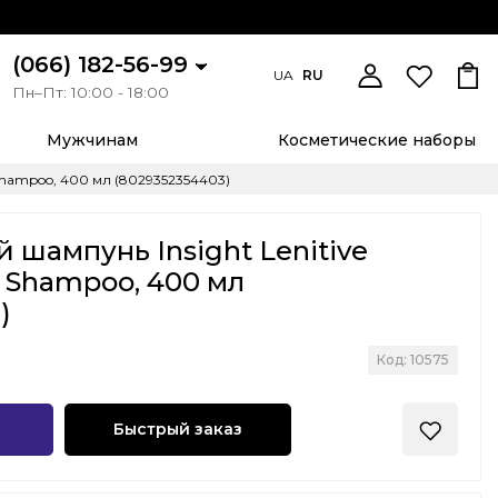
(066) 182-56-99
UA
RU
Пн–Пт: 10:00 - 18:00
Мужчинам
Косметические наборы
Shampoo, 400 мл (8029352354403)
шампунь Insight Lenitive
 Shampoo, 400 мл
)
Код: 10575
Быстрый заказ