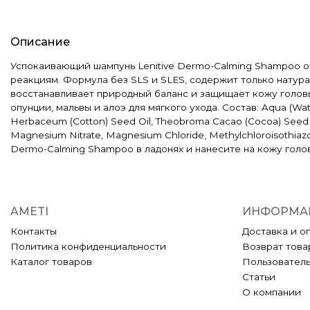
Описание
Успокаивающий шампунь Lenitive Dermo-Calming Shampoo от
реакциям. Формула без SLS и SLES, содержит только натур
восстанавливает природный баланс и защищает кожу головы
опунции, мальвы и алоэ для мягкого ухода. Состав: Aqua (Wate
Herbaceum (Cotton) Seed Oil, Theobroma Cacao (Cocoa) Seed Butt
Magnesium Nitrate, Magnesium Chloride, Methylchloroisothia
Dermo-Calming Shampoo в ладонях и нанесите на кожу голо
AMETI
ИНФОРМА
Контакты
Доставка и о
Политика конфиденциальности
Возврат това
Каталог товаров
Пользовател
Статьи
О компании