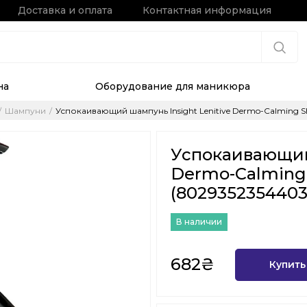
Доставка и оплата
Контактная информация
на
Оборудование для маникюра
Шампуни
Успокаивающий шампунь Insight Lenitive Dermo-Calming 
Успокаивающий 
Dermo-Calming
(8029352354403
В наличии
682₴
Купить