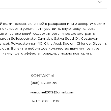
ой кожи головы, склонной к раздражениям и аллергическим
спокаивает и увлажняет чувствительную кожу головы;
ы от загрязнений; содержит органические экстракты
reth Sulfosuccinate, Cannabis Sativa Seed Oil, Gossipyum
e), Polyquaternium-10, Citric Acid, Sodium Chloride, Glycerin,
 волосы. Вспеньте небольшое количество шампуня Lenitive
ля наилучшего эффекта процедуру можно повторить.
КОНТАКТЫ
(066) 182-56-99
ivan.xmel2012@gmail.com
Пн–Пт: 10:00 - 18:00