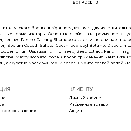
ВОПРОСЫ (0)
 итальянского бренда Insight предназначен для чувствительн
альные ароматизаторы. Основные свойства и преимущества: у
; Lenitive Dermo-Calming Shampoo эффективно очищает волос
r), Sodium Coceth Sulfate, Cocamidopropyl Betaine, Disodium Lau
er, Linum Usitatissimum (Linseed) Seed Extract, Parfum (Fragranc
zolinone, Methylisothiazolinone. Способ применения: намочите
вы, аккуратно массируя корни волос. Смойте теплой водой. Д
ЦИЯ
КЛИЕНТУ
плата
Личный кабинет
ра
Избранные товары
ьское соглашение
Акции