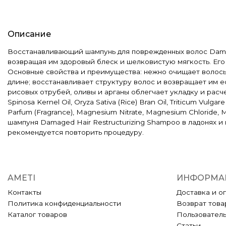
Описание
Восстанавливающий шампунь для поврежденных волос Damaged
возвращая им здоровый блеск и шелковистую мягкость. Его 
Основные свойства и преимущества: нежно очищает волосы 
длине; восстанавливает структуру волос и возвращает им 
рисовых отрубей, оливы и арганы облегчает укладку и расчесы
Spinosa Kernel Oil, Oryza Sativa (Rice) Bran Oil, Triticum Vulgar
Parfum (Fragrance), Magnesium Nitrate, Magnesium Chloride,
шампуня Damaged Hair Restructurizing Shampoo в ладонях и
рекомендуется повторить процедуру.
AMETI
ИНФОРМА
Контакты
Доставка и о
Политика конфиденциальности
Возврат това
Каталог товаров
Пользовател
Статьи