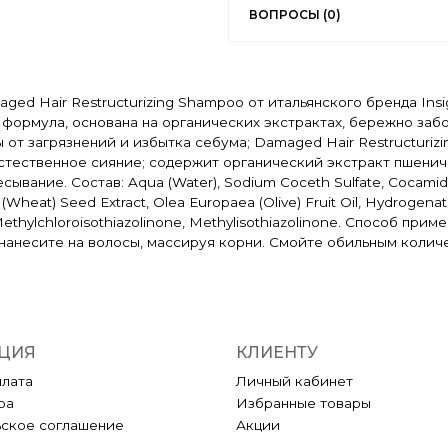
ВОПРОСЫ (0)
 Hair Restructurizing Shampoo от итальянского бренда Insi
формула, основана на органических экстрактах, бережно забот
от загрязнений и избытка себума; Damaged Hair Restructuriz
естественное сияние; содержит органический экстракт пшенич
вание. Состав: Aqua (Water), Sodium Coceth Sulfate, Cocamidop
e (Wheat) Seed Extract, Olea Europaea (Olive) Fruit Oil, Hydrogenate
 Methylchloroisothiazolinone, Methylisothiazolinone. Способ п
 нанесите на волосы, массируя корни. Смойте обильным колич
ЦИЯ
КЛИЕНТУ
плата
Личный кабинет
ра
Избранные товары
ьское соглашение
Акции