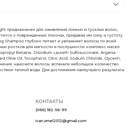
ght предназначен для оживления ломких и тусклых волос,
ится о поврежденных локонах, придавая им силу и густоту.
ing Shampoo глубоко питает и увлажняет волосы по всей
ных ростков для мягкости и послушности; комплекс масел
ropyl Betaine, Disodium Laureth Sulfosuccinate, Argania
d Olive Oil, Tocopherol, Citric Acid, Sodium Chloride, Glycerin,
рименения: намочите волосы, вспеньте небольшое количество
еством теплой воды. Для достижения наилучшего результата
КОНТАКТЫ
(066) 182-56-99
ivan.xmel2012@gmail.com