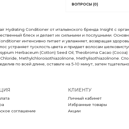
ВОПРОСЫ (0)
ir Hydrating Conditioner от итальянского бренда Insight с о
тественный блеск и делает их сильными и послушными. Основн
g Conditioner интенсивно питает и увлажняет, возвращая здоро
 устраняет тусклость цвета и придает волосам шелковистую гл
 Gossypium Herbaceum (Cotton) Seed Oil, Theobroma Cacao (Cocoa) 
 Chloride, Methylchloroisothiazolinone, Methylisothiazolinone. 
еделив по всей длине, оставьте на 5-10 минут, затем тщательн
ЦИЯ
КЛИЕНТУ
плата
Личный кабинет
ра
Избранные товары
ьское соглашение
Акции