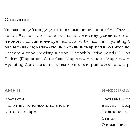
Описание
Увлажняющий кондиционер для вьющихся волос Anti-Frizz Ha
волос. Возвращает волосам гладкость и силу, усиливает ес
и конопли дисциплинирует волосы; Anti-Frizz Hair Hydratin
расчесывание; увлажняющий кондиционер для вьющихся волос
Cetearyl Alcohol, Myristyl Alcohol, Cannabis Sativa Seed Oil,
Parfum (Fragrance), Citric Acid, Magnesium Nitrate, Magnesium
Hydrating Conditioner на влажные волосы, равномерно распр
AMETI
ИНФОРМА
Контакты
Доставка и о
Политика конфиденциальности
Возврат това
Каталог товаров
Пользовател
Статьи
О компании