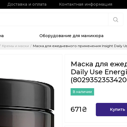
Доставка и оплата
Контактная информация
на
Оборудование для маникюра
Кремы и маски
Маска для ежедневного применения Insight Daily Use
Маска для ежед
Daily Use Energ
(8029352353420
В наличии
671₴
Купить