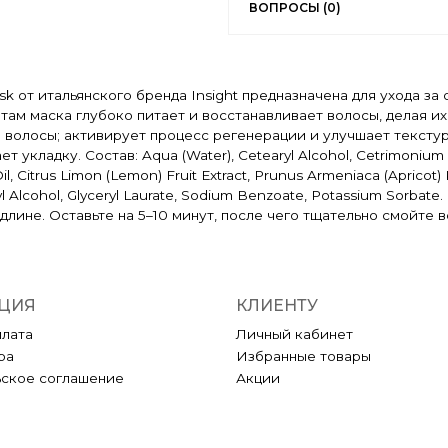
ВОПРОСЫ (0)
sk от итальянского бренда Insight предназначена для ухода 
нтам маска глубоко питает и восстанавливает волосы, делая 
олосы; активирует процесс регенерации и улучшает текстуру 
 укладку. Состав: Aqua (Water), Cetearyl Alcohol, Cetrimonium Ch
l, Citrus Limon (Lemon) Fruit Extract, Prunus Armeniaca (Apricot
enzyl Alcohol, Glyceryl Laurate, Sodium Benzoate, Potassium Sorba
лине. Оставьте на 5–10 минут, после чего тщательно смойте в
ЦИЯ
КЛИЕНТУ
плата
Личный кабинет
ра
Избранные товары
ьское соглашение
Акции