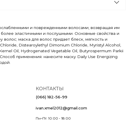
за ослабленными и поврежденными волосами, возвращая им
их более эластичными и послушными. Основные свойства и
волос; маска для волос придает блеск, мягкость и
loride, Distearoylethyl Dimonium Chloride, Myristyl Alcohol,
) Kernel Oil, Hydrogenated Vegetable Oil, Butyrospermum Parkii
te. Способ применения: нанесите маску Daily Use Energizing
одой.
КОНТАКТЫ
(066) 182-56-99
ivan.xmel2012@gmail.com
Пн–Пт: 10:00 - 18:00