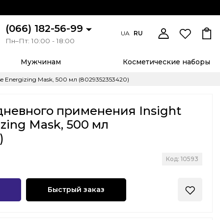
(066) 182-56-99
UA
RU
Пн–Пт: 10:00 - 18:00
Мужчинам
Косметические наборы
 Energizing Mask, 500 мл (8029352353420)
невного применения Insight
izing Mask, 500 мл
)
Код: 10593
Быстрый заказ