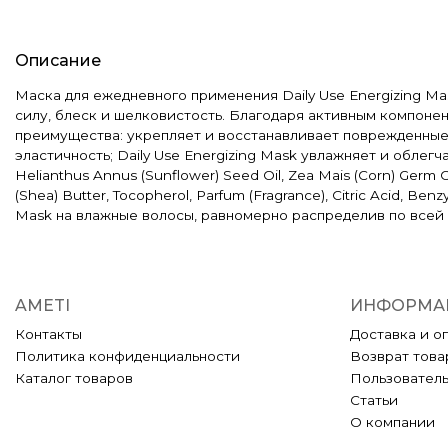
Описание
Маска для ежедневного применения Daily Use Energizing Ma
силу, блеск и шелковистость. Благодаря активным компоне
преимущества: укрепляет и восстанавливает поврежденные в
эластичность; Daily Use Energizing Mask увлажняет и облегчает
Helianthus Annus (Sunflower) Seed Oil, Zea Mais (Corn) Germ Oi
(Shea) Butter, Tocopherol, Parfum (Fragrance), Citric Acid, B
Mask на влажные волосы, равномерно распределив по всей д
AMETI
ИНФОРМА
Контакты
Доставка и о
Политика конфиденциальности
Возврат това
Каталог товаров
Пользовател
Статьи
О компании