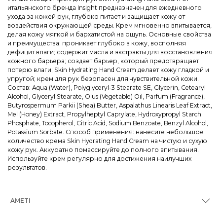
итальянского бренда Insight предназначен для ежедневного
ухода за кожей рук, глубоко питает и защищает кожу от
воздействия окружающей среды. Крем мгновенно впитывается,
делая кожу мягкой и бархатистой на ощупь. Основные свойства
и преимущества: проникает глубоко в кожу, восполняя
дефицит влаги; содержит масла и экстракты для восстановления
кожного барьера; создает барьер, который предотвращает
потерю влаги; Skin Hydrating Hand Cream делает кожу гладкой и
упругой; крем для рук безопасен для чувствительной кожи.
Состав: Aqua (Water), Polyglyceryl-3 Stearate SE, Glycerin, Cetearyl
Alcohol, Glyceryl Stearate, Olus (Vegetable) Oil, Parfum (Fragrance),
Butyrospermum Parkii (Shea) Butter, Aspalathus Linearis Leaf Extract,
Mel (Honey) Extract, Propylheptyl Caprylate, Hydroxypropyl Starch
Phosphate, Tocopherol, Citric Acid, Sodium Benzoate, Benzyl Alcohol,
Potassium Sorbate. Способ применения: нанесите небольшое
количество крема Skin Hydrating Hand Cream на чистую и сухую
кожу рук. Аккуратно помассируйте до полного впитывания.
Используйте крем регулярно для достижения наилучших
результатов.
AMETI