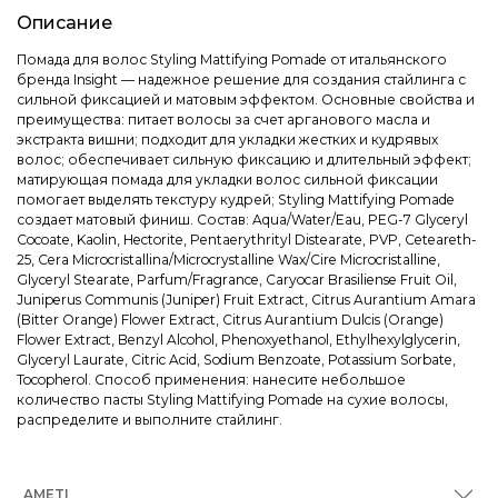
Описание
Помада для волос Styling Mattifying Pomade от итальянского
бренда Insight — надежное решение для создания стайлинга с
сильной фиксацией и матовым эффектом. Основные свойства и
преимущества: питает волосы за счет арганового масла и
экстракта вишни; подходит для укладки жестких и кудрявых
волос; обеспечивает сильную фиксацию и длительный эффект;
матирующая помада для укладки волос сильной фиксации
помогает выделять текстуру кудрей; Styling Mattifying Pomade
создает матовый финиш. Состав: Aqua/Water/Eau, PEG-7 Glyceryl
Cocoate, Kaolin, Hectorite, Pentaerythrityl Distearate, PVP, Ceteareth-
25, Cera Microcristallina/Microcrystalline Wax/Cire Microcristalline,
Glyceryl Stearate, Parfum/Fragrance, Caryocar Brasiliense Fruit Oil,
Juniperus Communis (Juniper) Fruit Extract, Citrus Aurantium Amara
(Bitter Orange) Flower Extract, Citrus Aurantium Dulcis (Orange)
Flower Extract, Benzyl Alcohol, Phenoxyethanol, Ethylhexylglycerin,
Glyceryl Laurate, Citric Acid, Sodium Benzoate, Potassium Sorbate,
Tocopherol. Способ применения: нанесите небольшое
количество пасты Styling Mattifying Pomade на сухие волосы,
распределите и выполните стайлинг.
AMETI