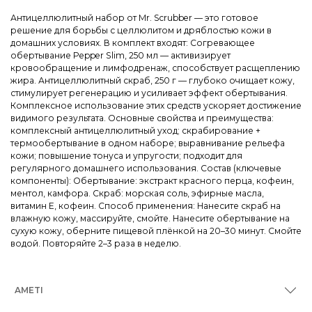
Антицеллюлитный набор от Mr. Scrubber — это готовое
решение для борьбы с целлюлитом и дряблостью кожи в
домашних условиях. В комплект входят: Согревающее
обертывание Pepper Slim, 250 мл — активизирует
кровообращение и лимфодренаж, способствует расщеплению
жира. Антицеллюлитный скраб, 250 г — глубоко очищает кожу,
стимулирует регенерацию и усиливает эффект обертывания.
Комплексное использование этих средств ускоряет достижение
видимого результата. Основные свойства и преимущества:
комплексный антицеллюлитный уход; скрабирование +
термообертывание в одном наборе; выравнивание рельефа
кожи; повышение тонуса и упругости; подходит для
регулярного домашнего использования. Состав (ключевые
компоненты): Обертывание: экстракт красного перца, кофеин,
ментол, камфора. Скраб: морская соль, эфирные масла,
витамин Е, кофеин. Способ применения: Нанесите скраб на
влажную кожу, массируйте, смойте. Нанесите обертывание на
сухую кожу, оберните пищевой плёнкой на 20–30 минут. Смойте
водой. Повторяйте 2–3 раза в неделю.
AMETI