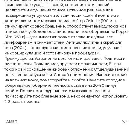
комплексного ухода за кожей, снижения проявлений
целлюлита и улучшения тонуса. Отличное решение для
поддержания упругости и эластичности кожи. В комплекте:
Антицеллюлитное массажное масло Stop Cellulite (100 мл) —
стимулирует кровообращение, способствует выводу токсинов
и питает кожу. Холодное антицеллюлитное обертывание Pepper
Slim (250 г) — уменьшает жировые отложения, улучшает
лимфодренаж и снижает отёки. Антицеллюлитный скраб для
тела (200 г) — отшелушивает омертвевшие клетки, улучшает
микроциркуляцию и готовит кожу к процедурам.
Преимущества: Устранение целлюлита и растяжек; Подтяжка и
лифтинг кожи; Повышение упругости и эластичности; Вывод
токсинов и сокращение жировых отложений; Отшелушивание и
повышение тонуса кожи. Способ применения: Нанесите скраб
на влажную кожу, помассируйте и смойте. Нанесите холодное
обертывание, оберните плёнкой, оставьте на 20–30 минут,
смойте. После процедур нанесите массажное масло и
помассируйте проблемные зоны. Рекомендуется использовать
2–3 раза в неделю.
AMETI