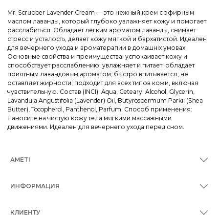
Mr. Scrubber Lavender Cream — это нежный крем с эфирным
маслом лаванды, который глубоко увлажняет кожу и помогает
расслабиться. Обладает лёгким ароматом лаванды, снимает
стресс и усталость, делает кожу мягкой и бархатистой. Идеален
для вечернего ухода и ароматерапии в домашніх умовах.
Основные свойства и преимущества: успокаивает кожу и
способствует расслаблению; увлажняет и питает; обладает
приятным лавандовым ароматом; быстро впитывается, не
оставляет жирности; подходит для всех типов кожи, включая
чувствительную. Состав (INCI): Aqua, Cetearyl Alcohol, Glycerin,
Lavandula Angustifolia (Lavender) Oil, Butyrospermum Parkii (Shea
Butter), Tocopherol, Panthenol, Parfum. Способ применения:
Наносите на чистую кожу тела мягкими массажными
движениями. Идеален для вечернего ухода перед сном.
AMETI
ИНФОРМАЦИЯ
КЛИЕНТУ