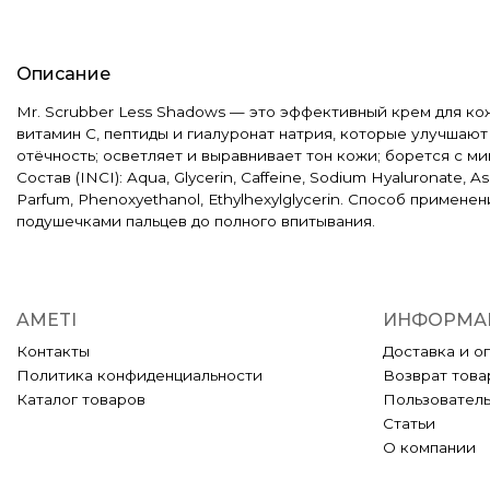
Описание
Mr. Scrubber Less Shadows — это эффективный крем для кожи
витамин C, пептиды и гиалуронат натрия, которые улучшаю
отёчность; осветляет и выравнивает тон кожи; борется с м
Состав (INCI): Aqua, Glycerin, Caffeine, Sodium Hyaluronate, As
Parfum, Phenoxyethanol, Ethylhexylglycerin. Способ приме
подушечками пальцев до полного впитывания.
AMETI
ИНФОРМА
Контакты
Доставка и о
Политика конфиденциальности
Возврат това
Каталог товаров
Пользовател
Статьи
О компании