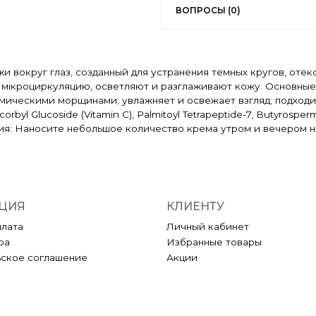
ВОПРОСЫ (0)
 вокруг глаз, созданный для устранения темных кругов, отеко
т мікроциркуляцию, осветляют и разглаживают кожу. Основные
имическими морщинами; увлажняет и освежает взгляд; подходит
corbyl Glucoside (Vitamin C), Palmitoyl Tetrapeptide-7, Butyrospe
нения: Наносите небольшое количество крема утром и вечером 
ЦИЯ
КЛИЕНТУ
плата
Личный кабинет
ра
Избранные товары
ьское соглашение
Акции