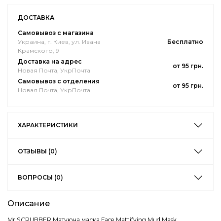
ДОСТАВКА
Самовывоз с магазина
Украина, г. Киев, ул. Ивана
Бесплатно
Крамского, 9
Доставка на адрес
от 95 грн.
Новая Почта, УкрПочта
Самовывоз с отделения
от 95 грн.
Новая Почта, УкрПочта
ХАРАКТЕРИСТИКИ
ОТЗЫВЫ (0)
ВОПРОСЫ (0)
Описание
Mr.SCRUBBER Матуюча маска Face Mattifying Mud Mask