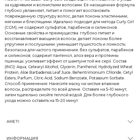
за кудрявыми и волнистыми волосами. Её насыщенная формула
глубоко увлажняет, питает и помогает восстановить
поврежденную структуру волос, делая локоны эластичными,
мягкими и блестящими. Идеально подходит для метода Curly Girl
(CGM), не содержит сульфатов, парабенов и силиконов.
Основные свойства и преимущества: глубоко питает и
восстанавливает вьющиеся волосы; делает локоны более
упругими и послушными; уменьшает пушистость и ломкость;
безопасна для частого применения; без сульфатов, парабенов
и силиконов; содержит пантенол, алоэ вера и протеины
пшеницы; усиливает эффект от шампуня той же серії. Состав
(INCI): Aqua, Cetearyl Alcohol, Glycerin, Panthenol, Hydrolyzed Wheat
Protein, Aloe Barbadensis Leaf Juice, Behentrimonium Chloride, Cetyl
Esters, Parfum, Citric Acid, Sodium Benzoate, Potassium Sorbate.
Способ применения: Нанесите маску на чистые влажные
волосы, распределите по всей длине. Оставьте на 5–10 минут,
затем тщательно смойте теплой водой. Для более глубокого
ухода можно оставить на 15–20 минут.
AMETI
ИНФОРМАЦИЯ