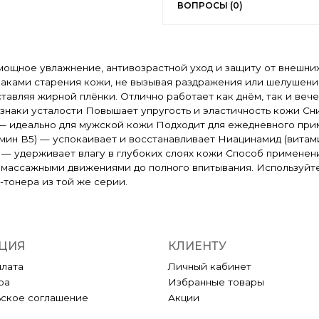
ВОПРОСЫ (0)
мощное увлажнение, антивозрастной уход и защиту от внешни
аками старения кожи, не вызывая раздражения или шелушения
ставляя жирной плёнки. Отлично работает как днём, так и ве
знаки усталости Повышает упругость и эластичность кожи Сн
— идеально для мужской кожи Подходит для ежедневного при
мин B5) — успокаивает и восстанавливает Ниацинамид (витам
 — удерживает влагу в глубоких слоях кожи Способ применен
массажными движениями до полного впитывания. Используйте
-тонера из той же серии.
ЦИЯ
КЛИЕНТУ
плата
Личный кабинет
ра
Избранные товары
ьское соглашение
Акции