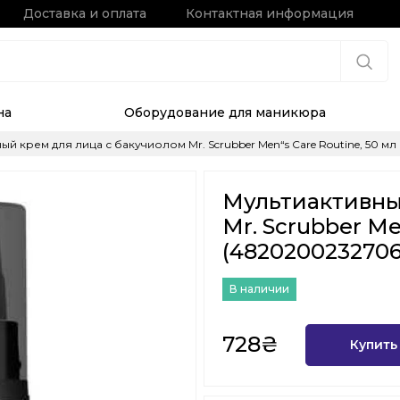
Доставка и оплата
Контактная информация
на
Оборудование для маникюра
ый крем для лица с бакучиолом Mr. Scrubber Men“s Care Routine, 50 м
Мультиактивны
Mr. Scrubber Me
(4820200232706
В наличии
728₴
Купить