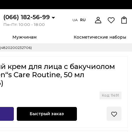
(066) 182-56-99
UA
RU
Пн–Пт: 10:00 - 18:00
Мужчинам
Косметические наборы
л (4820200232706)
й крем для лица с бакучиолом
n“s Care Routine, 50 мл
)
Код: 11491
Быстрый заказ