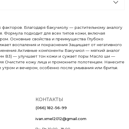
х факторов. Благодаря бакучиолу — растительному аналогу
. Формула подходит для всех типов кожи, включая
чером. Основные свойства и преимущества Глубоко
ижает воспаления и покраснения Защищает от негативного
менения Активные компоненты Бакучиол — мягкий аналог
ин B3) — улучшает тон кожи и сужает поры Масло ши —
ия Очистите кожу лица и промокните полотенцем. Нанесите
 утром и вечером, особенно после умывания или бритья.
КОНТАКТЫ
(066) 182-56-99
ivan.xmel2012@gmail.com
Пн–Пт: 10:00 - 18:00